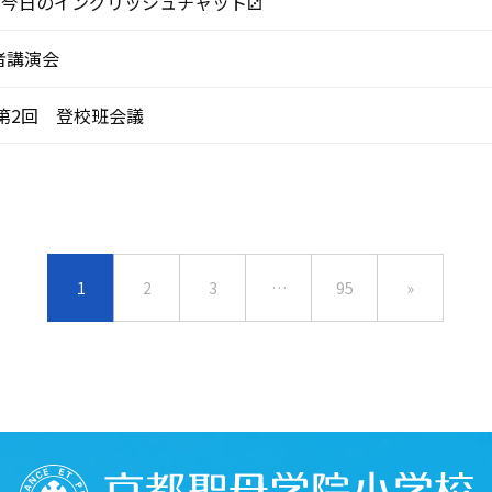
h Chat 今日のイングリッシュチャット⚂
者講演会
 第2回 登校班会議
1
2
3
…
95
»