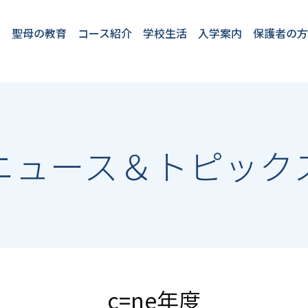
聖母の教育
コース紹介
学校生活
入学案内
保護者の
教育理念
教育方針
4つのプロジェク
2つのコース
聖母の１日
English at SEIBO
卒業生VOICE
フロンティアコー
国際コース
学校行事
施設・設備
安全対策
学童保育「プチ
★2026年度開
入学案内
転入・編入
ト
ス
パ」
催入試イベン
ト
ニュース＆トピック
c=ne年度