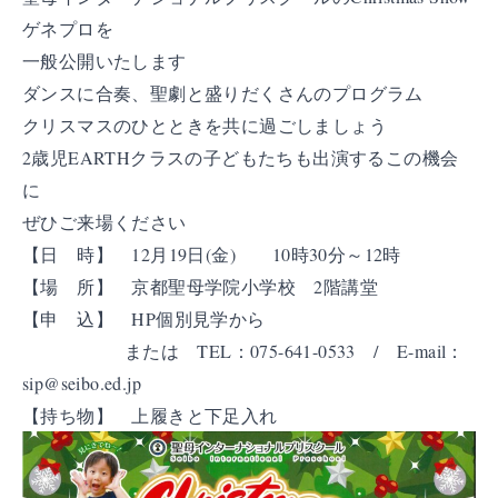
ゲネプロを
一般公開いたします
ダンスに合奏、聖劇と盛りだくさんのプログラム
クリスマスのひとときを共に過ごしましょう
2歳児EARTHクラスの子どもたちも出演するこの機会
に
ぜひご来場ください
【日 時】 12月19日(金) 10時30分～12時
【場 所】 京都聖母学院小学校 2階講堂
【申 込】 HP個別見学から
または TEL：075-641-0533 / E-mail：
sip@seibo.ed.jp
【持ち物】 上履きと下足入れ