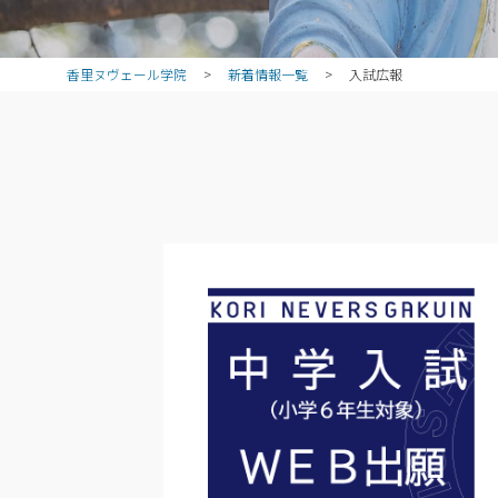
香里ヌヴェール学院
>
新着情報一覧
>
入試広報