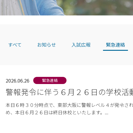
すべて
お知らせ
入試広報
緊急連絡
2026.06.26
緊急連絡
警報発令に伴う６月２６日の学校活
本日６時３０分時点で、東部大阪に警報レベル４が発令さ
め、本日６月２６日は終日休校といたします。...