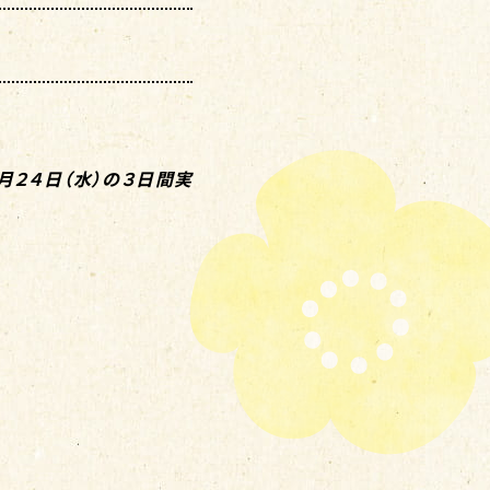
月
２４日（水）の３日間実