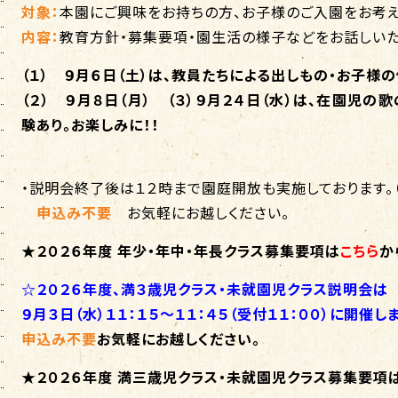
対象：
本園にご興味をお持ちの方、お子様のご入園をお考
内容：
教育方針・募集要項・園生活の様子などをお話しいた
（１） ９月６日（土）は、教員たちによる出しもの・お子様
（２） ９月８日（月） （３）９月２４日（水）は、在園児
験あり。
お楽しみに！！
・説明会終了後は１２時まで園庭開放も実施しております。
申込み不要
お気軽にお越しください。
★２０２６年度 年少・年中・年長クラス募集要項は
こちら
か
☆２０２６年度、満３歳児クラス・未就園児クラス説明会は
９月３日（水）１１：１５～１１：４５（受付１１：００）
に開催しま
申込み不要
お気軽にお越しください。
★２０２６年度 満三歳児クラス・未就園児クラス募集要項