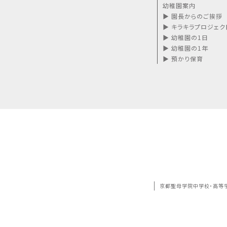
幼稚園案内
▶ 園長からのご挨拶
▶ キラキラプロジェク
▶ 幼稚園の1日
▶ 幼稚園の1年
▶ 預かり保育
京都聖母学院中学校・高等