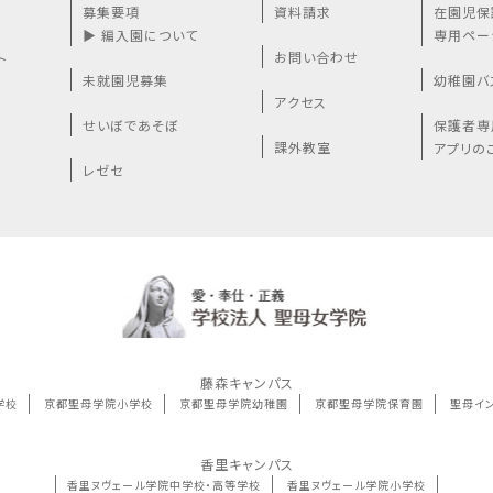
募集要項
資料請求
在園児保
▶ 編入園について
専用ペー
お問い合わせ
ト
未就園児募集
幼稚園バ
アクセス
せいぼであそぼ
保護者専
課外教室
アプリの
レゼセ
藤森キャンパス
学校
京都聖母学院小学校
京都聖母学院幼稚園
京都聖母学院保育園
聖母イ
香里キャンパス
香里ヌヴェール学院中学校・高等学校
香里ヌヴェール学院小学校