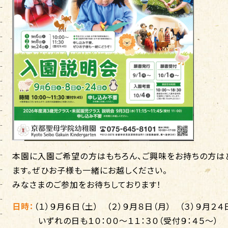
本園に入園ご希望の方はもちろん、ご興味をお持ちの方は
ます。ぜひお子様も一緒にお越しください。
みなさまのご参加をお待ちしております！
日時：
（１）
９
月６日（土） （２）
９
月８
日（月） （３）
９
月２４
いずれの日も１０：００～１１：３０（受付９：４５～）