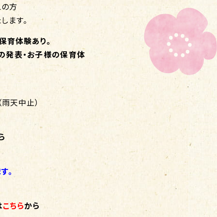
えの方
します。
の保育体験あり。
の歌の発表・お子様の保育体
（雨天中止）
ら
す。
は
こちら
から