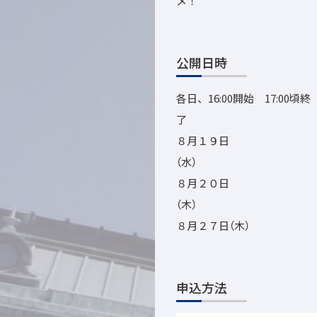
メ！
公開日時
各日、16:00開始 17:00頃終
８月１９日
８月２０日
８月２７日（木）
申込方法