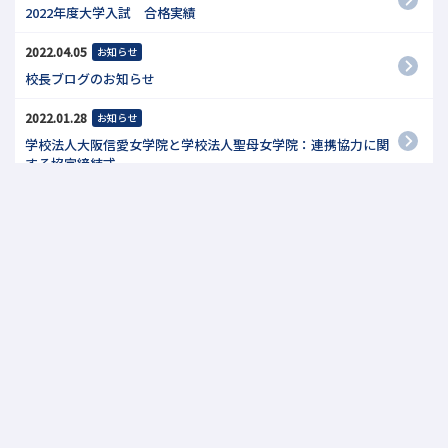
2022年度大学入試 合格実績
2022.04.05
お知らせ
校長ブログのお知らせ
2022.01.28
お知らせ
学校法人大阪信愛女学院と学校法人聖母女学院：連携協力に関
する協定締結式
2022.01.03
学生生活
保護中: 【ご応募受付中！】SEIBOフォトコンテスト2026
«
1
…
9
10
11
12
»