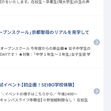
紹介をいたします。在校生・卒業生(現大学生)の生の声
ープンスクール」京都聖母のリアルを見学して
オープンスクール 今年度からの新企画★ 女子中学生の
AYです！ ★対象：「中学１年生～３年生」女子生徒 学
試イベント【初企画！SEIBO学校体験】
＼イベントの様子はこちらから／ 午後14:00～
IBOキャンパスライフ体験会】※参加組制限なし！ 在校生