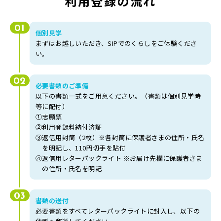
利用登録の
流れ
01
個別見学
まずはお越しいただき、SIPでのくらしをご体験くださ
い。
02
必要書類のご準備
以下の書類一式をご用意ください。（書類は個別見学時
等に配付）
①
志願票
②
利用登録料納付済証
③
返信用封筒（2枚）※各封筒に保護者さまの住所・氏名
を明記し、
110円切手を貼付
④
返信用レターパックライト ※お届け先欄に保護者さま
の住所・氏名を明記
03
書類の送付
必要書類をすべてレターパックライトに封入し、以下の