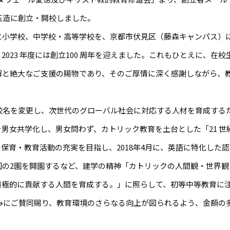
市玉造に創立・開校しました。
に小学校、中学校・高等学校を、京都市伏見区（藤森キャンパス）
023 年度には創立100 周年を迎えました。これもひとえに、在
解と絶大なご支援の賜物であり、そのご厚情に深く感謝しながら、
り学校名を変更し、次世代のグローバル社会に対応する人材を育成する
男女共学化し、男女問わず、カトリック教育を土台とした「21 
保育・教育活動の充実を目指し、2018年4月に、英語に特化した
園の2園を開園するなど、建学の精神「カトリックの人間観・世界観
積極的に貢献する人間を育成する。」に照らして、初等中等教育に
みにご賛同賜り、教育環境のさらなる向上が図られるよう、金額の
。