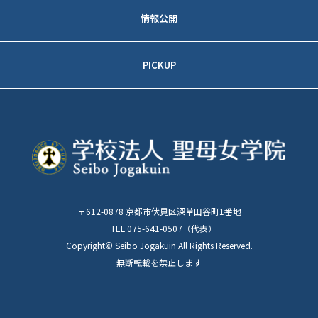
京都 藤森キャンパス
情報公開
建学の精神
─アクセス
事業報告
校訓
PICKUP
─入試情報
財務状況
沿革
学校法人聖母女学院
大阪 香里キャンパス
創立１００周年記念サイト
各種データ
建物について
─アクセス
聖母女学院 本館及び
学則
記念室の見学について
スクールシンボル
─入試情報
諸規程
ご寄付について
聖母教育支援センターとは
〒612-0878 京都市伏見区深草田谷町1番地
学校評価・自己評価・特例校報告
同窓会について
TEL 075-641-0507（代表）
Copyright© Seibo Jogakuin All Rights Reserved.
保育士・幼稚園教諭
無断転載を禁止します
登録制度について
旧京都聖母女学院短期大学
各種証明書発行について