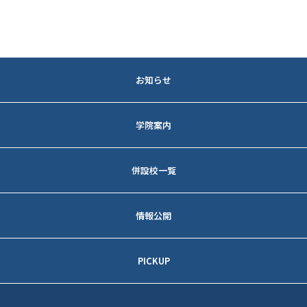
お知らせ
法人トピックス
学院案内
各学校トピックス
教育方針
併設校一覧
理事長メッセージ
京都 藤森キャンパス
情報公開
建学の精神
─アクセス
事業報告
校訓
PICKUP
─入試情報
財務状況
沿革
学校法人聖母女学院
大阪 香里キャンパス