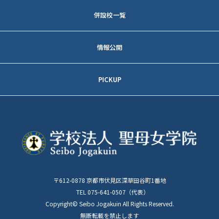
各学校トピックス
教育方針
併設校一覧
理事長メッセージ
京都 藤森キャンパス
情報公開
建学の精神
─アクセス
事業報告
校訓
PICKUP
─入試情報
財務状況
沿革
学校法人聖母女学院
大阪 香里キャンパス
創立１００周年記念サイト
各種データ
建物について
─アクセス
聖母女学院 本館及び
学則
記念室の見学について
スクールシンボル
─入試情報
諸規程
ご寄付について
聖母教育支援センターとは
〒612-0878 京都市伏見区深草田谷町1番地
学校評価・自己評価・特例校報告
同窓会について
TEL 075-641-0507（代表）
Copyright© Seibo Jogakuin All Rights Reserved.
保育士・幼稚園教諭
無断転載を禁止します
登録制度について