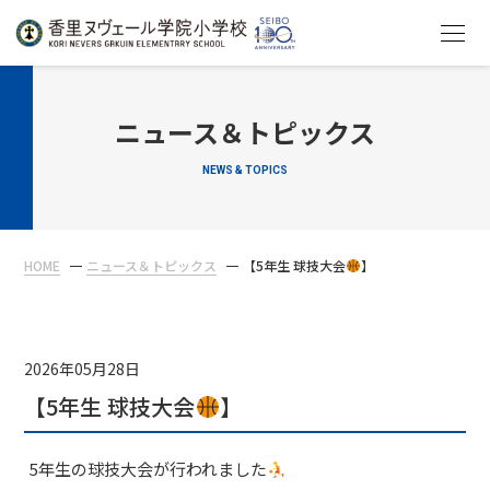
HOME
ニュース＆トピックス
NEWS & TOPICS
教育について
学校生活
HOME
ニュース＆トピックス
【5年生 球技大会
】
入学案内
在校生・保護者の方へ
2026年05月28日
【5年生 球技大会
】
5年生の球技大会が行われました
アクセス