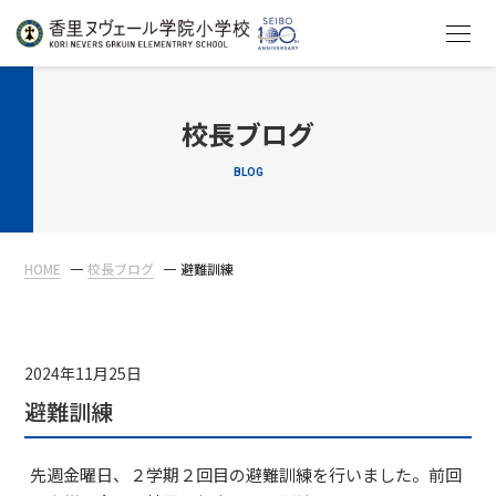
HOME
校長ブログ
BLOG
教育について
学校生活
HOME
校長ブログ
避難訓練
入学案内
在校生・保護者の方へ
2024年11月25日
避難訓練
先週金曜日、２学期２回目の避難訓練を行いました。前回
アクセス