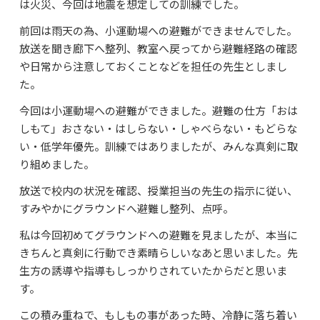
は火災、今回は地震を想定しての訓練でした。
よくあるご質問
前回は雨天の為、小運動場への避難ができませんでした。
資料請求・お問合せ
放送を聞き廊下へ整列、教室へ戻ってから避難経路の確認
や日常から注意しておくことなどを担任の先生としまし
た。
今回は小運動場への避難ができました。避難の仕方「おは
しもて」おさない・はしらない・しゃべらない・もどらな
い・低学年優先。訓練ではありましたが、みんな真剣に取
り組めました。
放送で校内の状況を確認、授業担当の先生の指示に従い、
すみやかにグラウンドへ避難し整列、点呼。
私は今回初めてグラウンドへの避難を見ましたが、本当に
きちんと真剣に行動でき素晴らしいなあと思いました。先
生方の誘導や指導もしっかりされていたからだと思いま
す。
この積み重ねで、もしもの事があった時、冷静に落ち着い