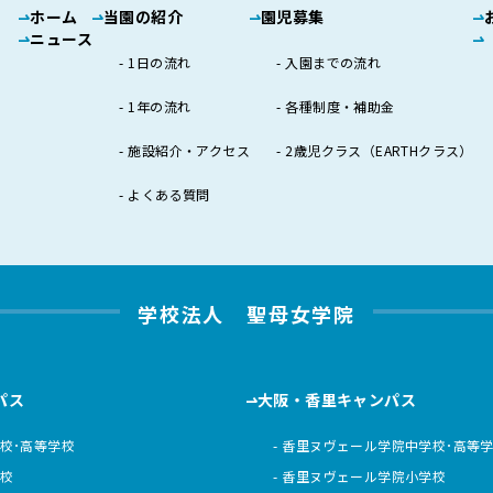
ホーム
当園の紹介
園児募集
ニュース
1日の流れ
入園までの流れ
1年の流れ
各種制度・補助金
施設紹介・アクセス
2歳児クラス（EARTHクラス）
よくある質問
学校法人 聖母女学院
パス
大阪・香里キャンパス
校･高等学校
香里ヌヴェール学院中学校･高等
校
香里ヌヴェール学院小学校