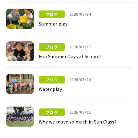
ブログ
2026/07/24
Summer play
Summer play
ブログ
2026/07/17
Fun Summer Days at School!
Fun Summer Days at School!
ブログ
2026/07/10
Water play
Water play
ブログ
2026/07/01
Why we move so much in Sun Class!
Why we move so much in Sun Class!