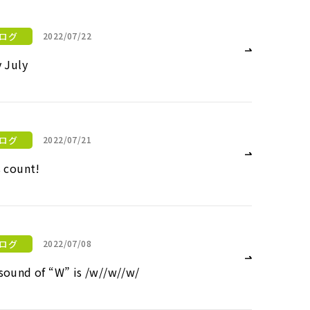
ログ
2022/07/22
y July
ログ
2022/07/21
s count!
ログ
2022/07/08
sound of “W” is /w//w//w/
w//w//w/