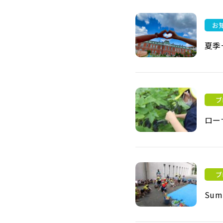
お
夏季
夏季一斉休業について
ブ
ロー
ローザンベリー多和田（C
ブ
Summ
Summer Festival!