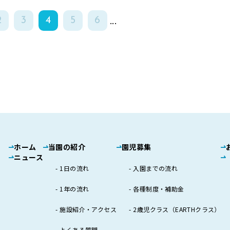
...
2
3
4
5
6
ホーム
当園の紹介
園児募集
ニュース
1日の流れ
入園までの流れ
1年の流れ
各種制度・補助金
施設紹介・アクセス
2歳児クラス（EARTHクラス）
よくある質問