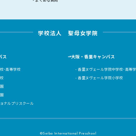
学校法人 聖母女学院
パス
大阪・香里キャンパス
校･高等学校
香里ヌヴェール学院中学校･高等
校
香里ヌヴェール学院小学校
園
園
ョナルプリスクール
©Seibo International Preschool