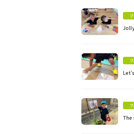
ブ
Joll
Jolly July
ブ
Let’
Let’s count!
ブ
The 
The sound of “W” is /