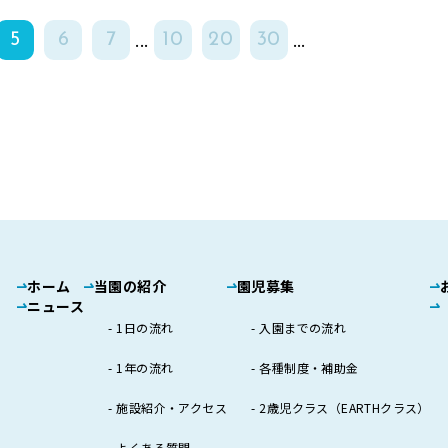
...
...
5
6
7
10
20
30
ホーム
当園の紹介
園児募集
ニュース
1日の流れ
入園までの流れ
1年の流れ
各種制度・補助金
施設紹介・アクセス
2歳児クラス（EARTHクラス）
よくある質問