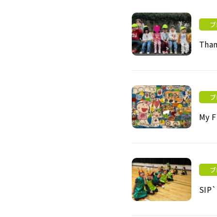
ブ
Than
Thank you Earth class
ブ
My F
My Future Dreams (Mo
ブ
SIP`
SIP`s Moving-Up Show: