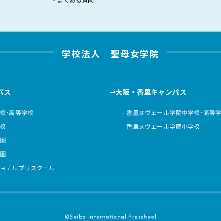
学校法人 聖母女学院
パス
大阪・香里キャンパス
校･高等学校
香里ヌヴェール学院中学校･高等
校
香里ヌヴェール学院小学校
園
園
ョナルプリスクール
©Seibo International Preschool