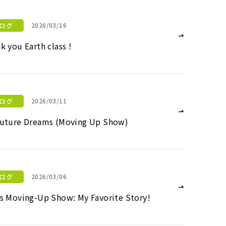
ログ
2026/03/16
k you Earth class！
！
ログ
2026/03/11
uture Dreams (Moving Up Show)
ving Up Show)
ログ
2026/03/06
s Moving-Up Show: My Favorite Story!
 My Favorite Story!