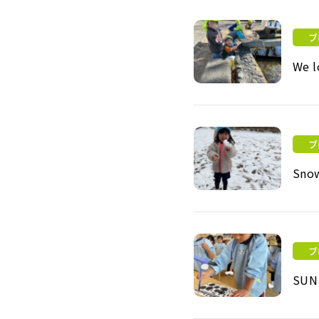
ブ
We l
We love Outdoor play! 
ブ
Sno
Snowy Day
ブ
SU
SUNクラスの書道体験