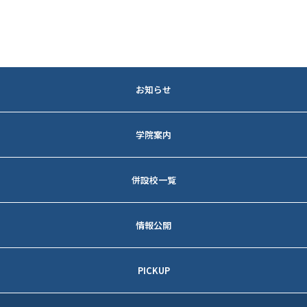
お知らせ
法人トピックス
学院案内
各学校トピックス
教育方針
併設校一覧
理事長メッセージ
京都 藤森キャンパス
情報公開
建学の精神
─アクセス
事業報告
校訓
PICKUP
─入試情報
財務状況
沿革