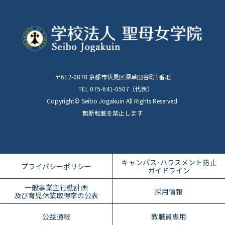
学校法人聖母女学院
大阪 香里キャンパス
創立１００周年記念サイト
各種データ
建物について
─アクセス
聖母女学院 本館及び
学則
記念室の見学について
スクールシンボル
─入試情報
諸規程
ご寄付について
聖母教育支援センターとは
〒612-0878 京都市伏見区深草田谷町1番地
学校評価・自己評価・特例校報告
同窓会について
TEL 075-641-0507（代表）
Copyright© Seibo Jogakuin All Rights Reserved.
保育士・幼稚園教諭
無断転載を禁止します
登録制度について
旧京都聖母女学院短期大学
各種証明書発行について
キャンパス･ハラスメント
防止
プライバシーポリシー
ガイドライン
旧聖母教育文化センター
修了証明書再発行について
一般事業主行動計画
採用情報
及び育児休業取得率の公表
採用情報
公益通報
教職員専用