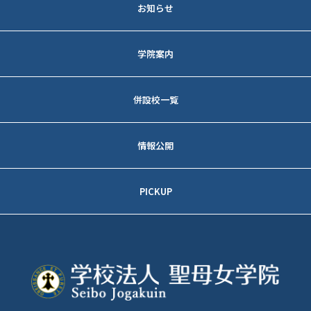
お知らせ
法人トピックス
学院案内
各学校トピックス
教育方針
併設校一覧
理事長メッセージ
京都 藤森キャンパス
情報公開
建学の精神
─アクセス
事業報告
校訓
PICKUP
─入試情報
財務状況
沿革
学校法人聖母女学院
大阪 香里キャンパス
創立１００周年記念サイト
各種データ
建物について
─アクセス
聖母女学院 本館及び
学則
記念室の見学について
スクールシンボル
─入試情報