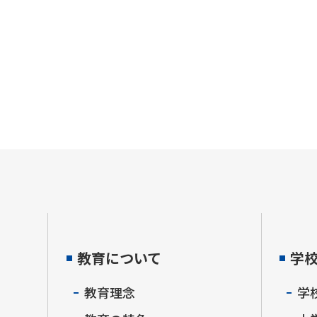
教育について
学
教育理念
学