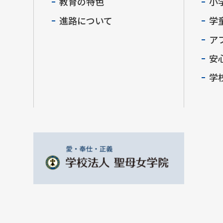
教育の特色
小
進路について
学
ア
安
学