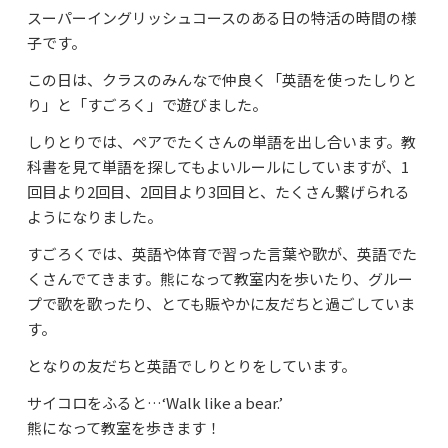
スーパーイングリッシュコースのある日の特活の時間の様
よくあるご質問
子です。
資料請求・お問合せ
この日は、クラスのみんなで仲良く「英語を使ったしりと
り」と「すごろく」で遊びました。
しりとりでは、ペアでたくさんの単語を出し合います。教
科書を見て単語を探してもよいルールにしていますが、1
回目より2回目、2回目より3回目と、たくさん繋げられる
ようになりました。
すごろくでは、英語や体育で習った言葉や歌が、英語でた
くさんでてきます。熊になって教室内を歩いたり、グルー
プで歌を歌ったり、とても賑やかに友だちと過ごしていま
す。
となりの友だちと英語でしりとりをしています。
サイコロをふると…‘Walk like a bear.’
熊になって教室を歩きます！