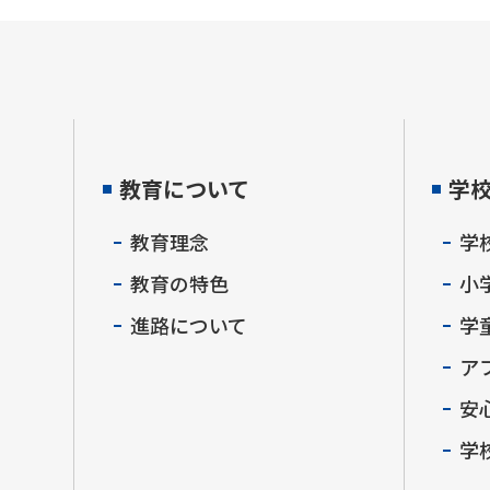
教育について
学
教育理念
学
教育の特色
小
進路について
学
ア
安
学