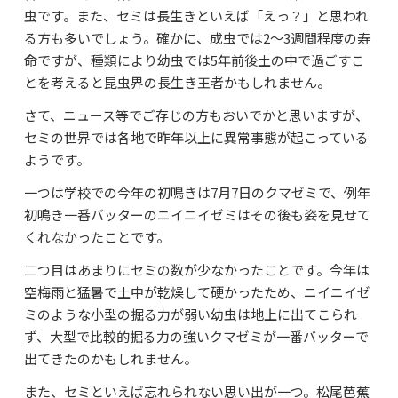
虫です。また、セミは長生きといえば「えっ？」と思われ
よくあるご質問
る方も多いでしょう。確かに、成虫では2～3週間程度の寿
資料請求・お問合せ
命ですが、種類により幼虫では5年前後土の中で過ごすこ
とを考えると昆虫界の長生き王者かもしれません。
さて、ニュース等でご存じの方もおいでかと思いますが、
セミの世界では各地で昨年以上に異常事態が起こっている
ようです。
一つは学校での今年の初鳴きは7月7日のクマゼミで、例年
初鳴き一番バッターのニイニイゼミはその後も姿を見せて
くれなかったことです。
二つ目はあまりにセミの数が少なかったことです。今年は
空梅雨と猛暑で土中が乾燥して硬かったため、ニイニイゼ
ミのような小型の掘る力が弱い幼虫は地上に出てこられ
ず、大型で比較的掘る力の強いクマゼミが一番バッターで
出てきたのかもしれません。
また、セミといえば忘れられない思い出が一つ。松尾芭蕉