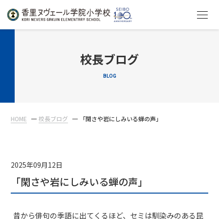
HOME
校長ブログ
BLOG
教育について
学校生活
HOME
校長ブログ
「閑さや岩にしみいる蝉の声」
入学案内
在校生・保護者の方へ
2025年09月12日
「閑さや岩にしみいる蝉の声」
昔から俳句の季語に出てくるほど、セミは馴染みのある昆
アクセス