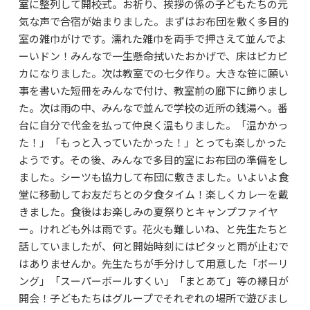
室に整列して開校式。お祈り、挨拶の係の子どもたちの元
よくあるご質問
気な声で合宿が始まりました。まずはお布団を敷く多目的
資料請求・お問合せ
室の雑巾がけです。濡れた雑巾を両手で押さえて並んでよ
ーいドン！みんなで一生懸命拭いたおかげで、床はピカピ
カになりました。次は教室での七夕作り。大きな笹に願い
事を書いた短冊をみんなで付け、教室前の廊下に飾りまし
た。次は雨の中、みんなで並んで学校の近所の銭湯へ。番
台に自分で代金を払って仲良く温もりました。「温かかっ
た！」「もっと入っていたかった！」とっても楽しかった
ようです。その後、みんなで多目的室にお布団の準備をし
ました。シーツも協力して布団に敷きました。いよいよ食
堂に移動してお友だちとの夕食タイム！楽しくカレーを戴
きました。食後はお楽しみの夏祭りとキャンプファイヤ
ー。けれども外は雨です。花火も難しいね、と先生たちと
話していましたが、何と開始時刻にはピタッと雨が止むで
はありませんか。先生たちが手分けして用意した「ボーリ
ング」「スーパーボールすくい」「まとあて」等の縁日が
開会！子どもたちはグループでそれぞれの場所で遊びまし