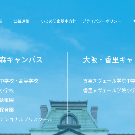
報
公益通報
いじめ防止基本方針
プライバシーポリシー
森キャンパス
大阪・香里キャ
中学校・高等学校
香里ヌヴェール学院中
小学校
香里ヌヴェール学院小
幼稚園
保育園
ナショナルプリスクール