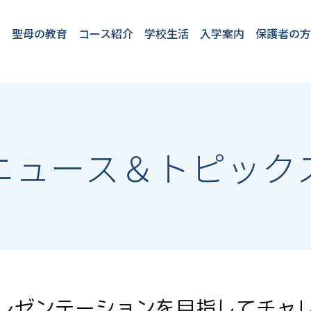
聖母の教育
コース紹介
学校生活
入学案内
保護者の
教育理念
教育方針
4つのプロジェク
2つのコース
聖母の１日
English at SEIBO
卒業生VOICE
フロンティアコー
国際コース
学校行事
施設・設備
安全対策
学童保育「プチ
★2026年度開
入学案内
転入・編入
ト
ス
パ」
催入試イベン
ト
ニュース＆トピック
レゼンテーションを目指してチャ