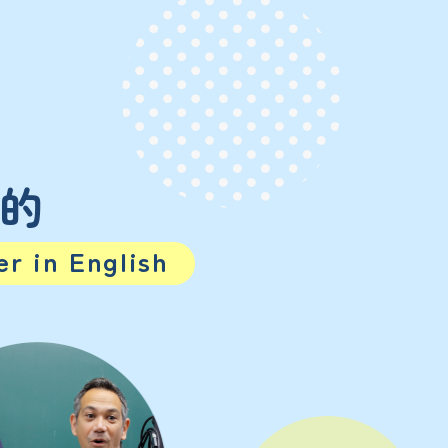
目的
r in English