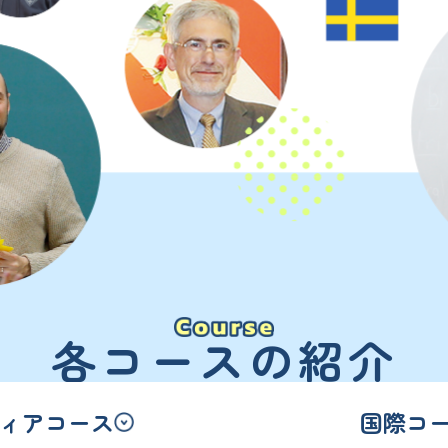
各コースの紹介
ィア
コース
国際
コ