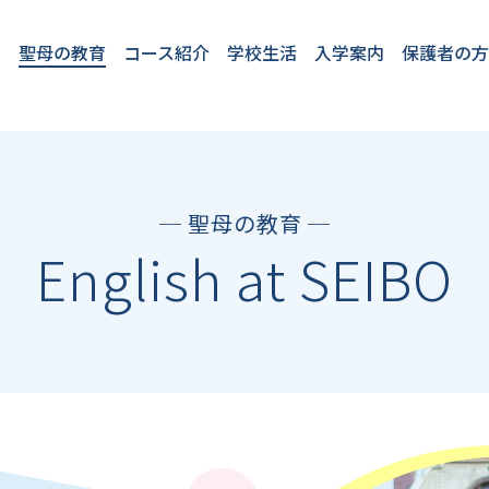
聖母の教育
コース紹介
学校生活
入学案内
保護者の
教育理念
教育方針
4つのプロジェク
2つのコース
聖母の１日
English at SEIBO
卒業生VOICE
フロンティアコー
国際コース
学校行事
施設・設備
安全対策
学童保育「プチ
★2026年度開
入学案内
転入・編入
ト
ス
パ」
催入試イベン
ト
─ 聖母の教育 ─
English at SEIBO