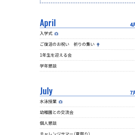
April
4
入学式
ご復活のお祝い 祈りの集い
1年生を迎える会
学年懇談
July
7
水泳授業
幼稚園との交流会
個人懇談
チャレンジサマー（夏祭り）