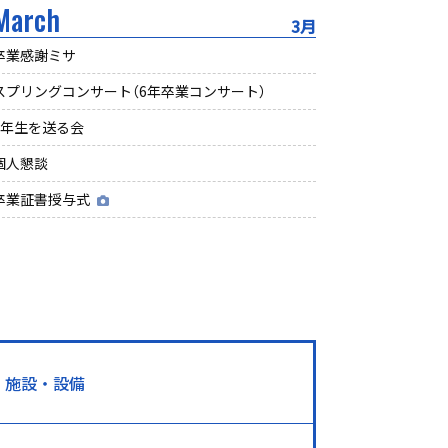
March
3月
卒業感謝ミサ
スプリングコンサート（6年卒業コンサート）
6年生を送る会
個人懇談
卒業証書授与式
施設・設備