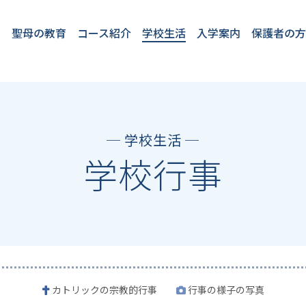
聖母の教育
コース紹介
学校生活
入学案内
保護者の
教育理念
教育方針
4つのプロジェク
2つのコース
聖母の１日
English at SEIBO
卒業生VOICE
フロンティアコー
国際コース
学校行事
施設・設備
安全対策
学童保育「プチ
★2026年度開
入学案内
転入・編入
ト
ス
パ」
催入試イベン
ト
─ 学校生活 ─
学校行事
カトリックの宗教的行事
行事の様子の写真