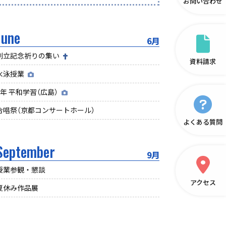
お問い合わせ
June
6月
創立記念祈りの集い
資料請求
水泳授業
6年 平和学習（広島）
合唱祭（京都コンサートホール）
よくある質問
September
9月
授業参観・懇談
アクセス
夏休み作品展