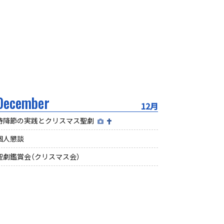
December
12月
待降節の実践とクリスマス聖劇
個人懇談
聖劇鑑賞会（クリスマス会）