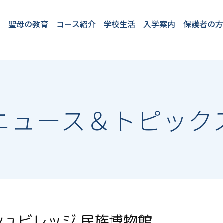
聖母の教育
コース紹介
学校生活
入学案内
保護者の
教育理念
教育方針
4つのプロジェク
2つのコース
聖母の１日
English at SEIBO
卒業生VOICE
フロンティアコー
国際コース
学校行事
施設・設備
安全対策
学童保育「プチ
★2026年度開
入学案内
転入・編入
ト
ス
パ」
催入試イベン
ト
ニュース＆トピック
シュビレッジ 民族博物館