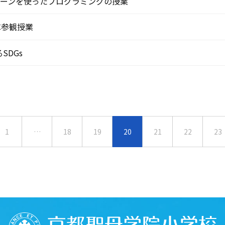
ローンを使ったプログラミングの授業
C参観授業
SDGs
1
…
18
19
20
21
22
23