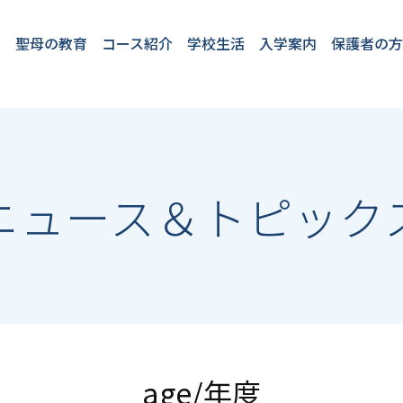
聖母の教育
コース紹介
学校生活
入学案内
保護者の
教育理念
教育方針
4つのプロジェク
2つのコース
聖母の１日
English at SEIBO
卒業生VOICE
フロンティアコー
国際コース
学校行事
施設・設備
安全対策
学童保育「プチ
★2026年度開
入学案内
転入・編入
ト
ス
パ」
催入試イベン
ト
ニュース＆トピック
age/年度