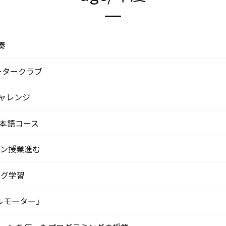
奏
ータークラブ
チャレンジ
本語コース
イン授業進む
ング学習
ルモーター」