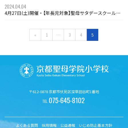
2024.04.04
4月27日(土)開催・【年長児対象】聖母サタデースクールのご案内
«
1
…
3
4
5
〒612-0878 京都市伏見区深草田谷町1番地
075-645-8102
TEL.
よくある質問
採用情報
公益通報
いじめ防止基本方針