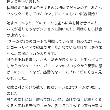
技大会を行いました。
よくあるご質問
桜組藤組合同で試合をするのは初めてだったので、みんな
資料請求・お問合せ
ワクワク！そしてほんの少しドキドキしつつ試合開始！
始まってみると、どのチームも盛んに声を掛け合ったり、
パスが通りそうなポジションに動いたり、素晴らしい試合
の連続です。
4チームが2つのコートで対戦している間、残った2チーム
はコートサイドで観戦です。ただ観ているだけではありま
せん。応援にも力が入ります。
試合を重ねる毎に、さらに動きが良くなり、上手なパス回
しからのシュートや、ガードマンのブロックから反撃に繋
げてのシュートなど、感動的なチームプレイがたくさん見
られました。
勝敗と引き分けの数で、優勝チームと2位チームが決定し
ました。
試合のあとには、勝って嬉しい顔、負けて悔しい顔とくる
くると変わる表情でしたが、各クラス１枚ずつ貰った賞状