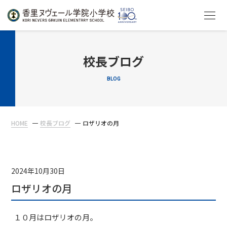
HOME
校長ブログ
BLOG
教育について
学校生活
HOME
校長ブログ
ロザリオの月
入学案内
在校生・保護者の方へ
2024年10月30日
ロザリオの月
１０月はロザリオの月。
アクセス