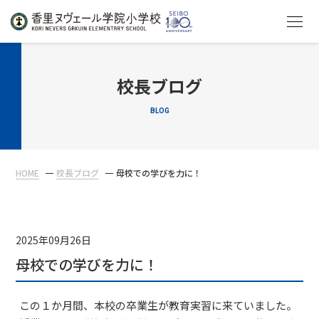
HOME
校長ブログ
BLOG
教育について
学校生活
HOME
校長ブログ
母校での学びを力に！
入学案内
在校生・保護者の方へ
2025年09月26日
母校での学びを力に！
この１か月間、本校の卒業生が教育実習に来ていました。
アクセス