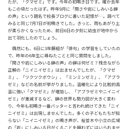
たが、「クマゼミ」です。今年の初鳴き日です。確か去年
よくあるご質問
もこの頃だったはず。昨年9月に「閑さや岩にしみいる蝉
資料請求・お問合せ
の声」という題名で校長ブログに書いた記憶が…。調べて
みると同じ7月7日が初鳴きでした。きっと、雨もあがり土
が柔らかくなったため、前日6日の夕刻に幼虫が地中から
出て羽化したのでしょう。
偶然にも、6日に3年藤組が「俳句」の学習をしていたの
で、昨年の6年生に尋ねたことと同じ質問をしました。
「閑さや岩にしみいる蝉の声」の蝉は何ゼミ？残念ながら
正解の「ニイニイゼミ」は出ませんでしたが、「クマゼ
ミ」、「ツクツクボウシ」、「ミンミンゼミ」、「アブラ
ゼミ」などの名前が挙がりました。温暖化により比較的高
温に強い「クマゼミ」が増加し、「アブラゼミやニイニイ
ゼミ」が激減するなど、蝉の世界も勢力図が大きく変わ
り、今年も初鳴き一番バッターと言われ続けてきた「ニイ
ニイゼミ」は出現しませんでした。多くの子どもたちが知
らない「ニイニイゼミ」の鳴き声が、桜並木や小立の広場
の「岩」にしみいる日がくることを願わずにはいられませ