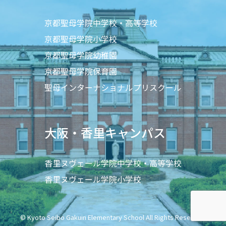
京都聖母学院中学校・高等学校
京都聖母学院小学校
京都聖母学院幼稚園
京都聖母学院保育園
聖母インターナショナルプリスクール
大阪・香里キャンパス
香里ヌヴェール学院中学校・高等学校
香里ヌヴェール学院小学校
© Kyoto Seibo Gakuin Elementary School All Rights Reserved.