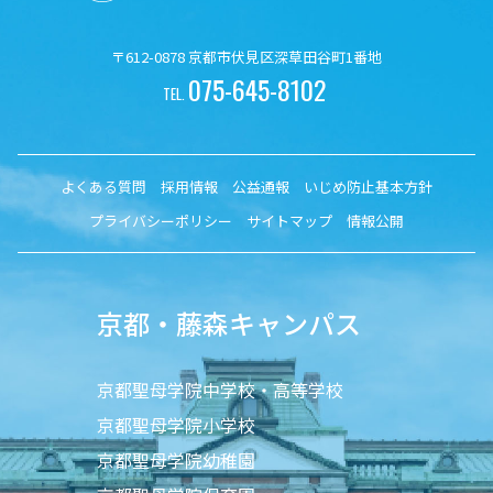
〒612-0878 京都市伏見区深草田谷町1番地
075-645-8102
TEL.
よくある質問
採用情報
公益通報
いじめ防止基本方針
プライバシーポリシー
サイトマップ
情報公開
京都・藤森キャンパス
京都聖母学院中学校・高等学校
京都聖母学院小学校
京都聖母学院幼稚園