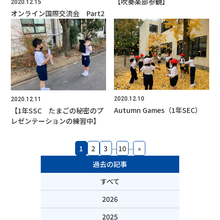
【吹奏楽部参観】
2020.12.15
オンライン国際交流会 Part2
2020.12.10
2020.12.11
Autumn Games（1年SEC）
【1年SSC たまごの秘密のプ
レゼンテーションの練習中】
...
...
1
2
3
10
»
過去の記事
すべて
2026
2025