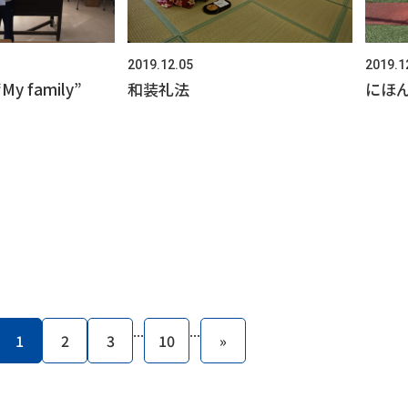
2019.1
2019.12.05
“My family”
にほんご
和装礼法
...
...
1
2
3
10
»