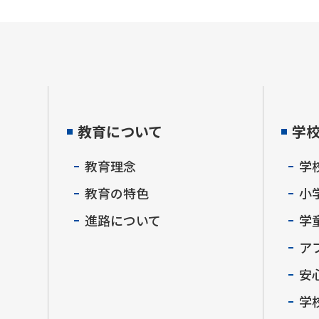
教育について
学
教育理念
学
教育の特色
小
進路について
学
ア
安
学