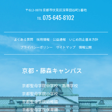
〒612-0878 京都市伏見区深草田谷町1番地
075-645-8102
TEL.
よくある質問
採用情報
公益通報
いじめ防止基本方針
プライバシーポリシー
サイトマップ
情報公開
京都・藤森キャンパス
京都聖母学院中学校・高等学校
京都聖母学院小学校
京都聖母学院幼稚園
京都聖母学院保育園