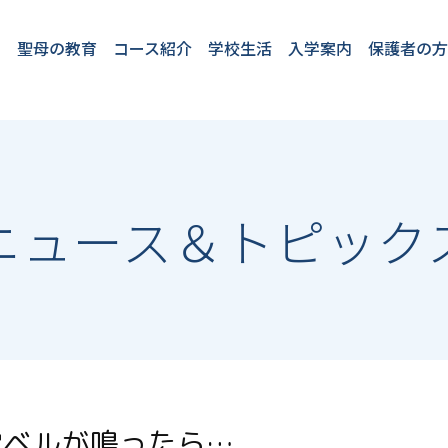
聖母の教育
コース紹介
学校生活
入学案内
保護者の
教育理念
教育方針
4つのプロジェク
2つのコース
聖母の１日
English at SEIBO
卒業生VOICE
フロンティアコー
国際コース
学校行事
施設・設備
安全対策
学童保育「プチ
★2026年度開
入学案内
転入・編入
ト
ス
パ」
催入試イベン
ト
ニュース＆トピック
常ベルが鳴ったら…