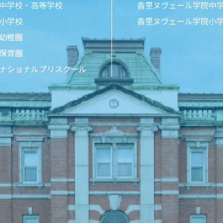
中学校・高等学校
香里ヌヴェール学院中
小学校
香里ヌヴェール学院小
幼稚園
保育園
ナショナルプリスクール