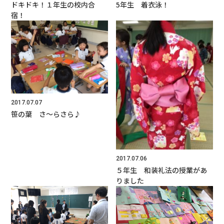
ドキドキ！１年生の校内合
5年生 着衣泳！
宿！
2017.07.07
笹の葉 さ〜らさら♪
2017.07.06
５年生 和装礼法の授業があ
りました