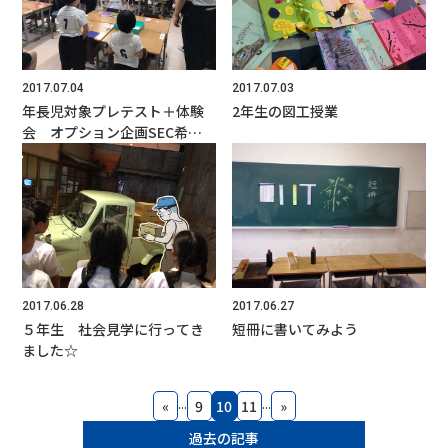
2017.07.04
2017.07.03
年長児対象プレテスト＋体験
2年生の図工授業
会 オプション企画SEC希望
者対象英語体験会 にご参加
いただきありがとうございま
した。
2017.06.28
2017.06.27
５年生 社会見学に行ってき
短冊に書いてみよう
ました☆
...
...
«
9
10
11
»
過去の記事