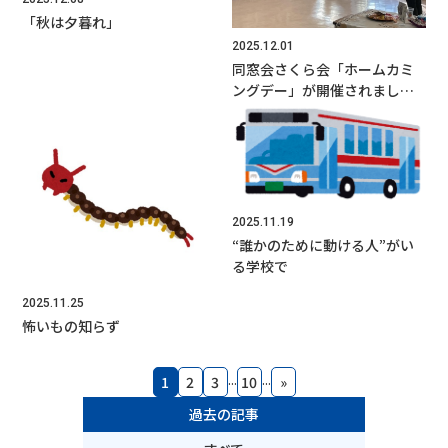
「秋は夕暮れ」
2025.12.01
同窓会さくら会「ホームカミ
ングデー」が開催されまし
た。
2025.11.19
“誰かのために動ける人”がい
る学校で
2025.11.25
怖いもの知らず
...
...
1
2
3
10
»
過去の記事