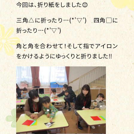
今回は、折り紙をしました😊
三角△に折ったり…(*’▽’) 四角▢に
折ったり…(*’▽’)
角と角を合わせて！そして指でアイロン
をかけるようにゆっくりと折りました‼