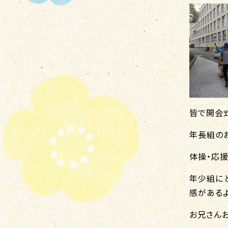
皆で開会
年長組のお
体操・応
年少組に
感があるよ
お兄さん