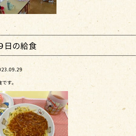
９日の給食
3.09.29
食です。