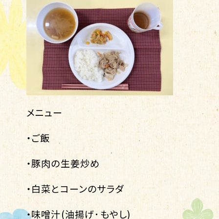
メニュー
・ご飯
・豚肉の生姜炒め
・白菜とコーンのサラダ
・味噌汁(油揚げ･もやし)