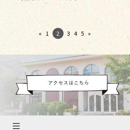
2
«
1
3
4
5
»