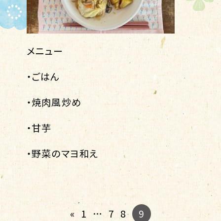
メニュー
・ごはん
・焼肉風炒め
・甘芋
・野菜のマヨ和え
9
«
1
…
7
8