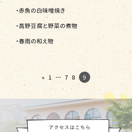
・赤魚の白味噌焼き
・高野豆腐と野菜の煮物
・春雨の和え物
9
«
1
…
7
8