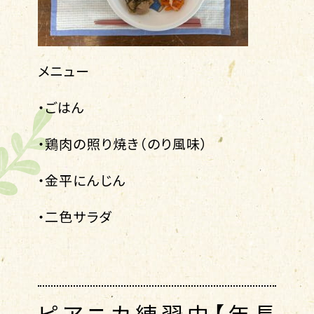
メニュー
・ごはん
・鶏肉の照り焼き（のり風味）
・金平にんじん
・二色サラダ
ピアニカ練習中【年長