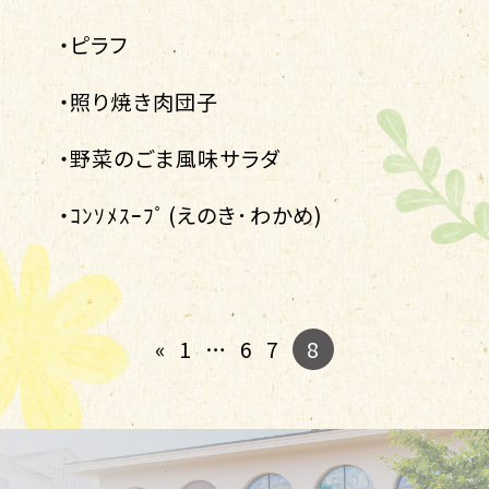
・ピラフ
・照り焼き肉団子
・野菜のごま風味サラダ
・ｺﾝｿﾒｽｰﾌﾟ(えのき･わかめ)
8
«
1
…
6
7